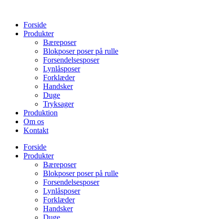
Videre
til
Forside
indhold
Produkter
Bæreposer
Blokposer poser på rulle
Forsendelsesposer
Lynlåsposer
Forklæder
Handsker
Duge
Tryksager
Produktion
Om os
Kontakt
Forside
Produkter
Bæreposer
Blokposer poser på rulle
Forsendelsesposer
Lynlåsposer
Forklæder
Handsker
Duge