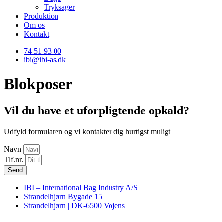
Tryksager
Produktion
Om os
Kontakt
74 51 93 00
ibi@ibi-as.dk
Blokposer
Vil du have et uforpligtende opkald?
Udfyld formularen og vi kontakter dig hurtigst muligt
Navn
Tlf.nr.
Send
IBI – International Bag Industry A/S
Strandelhjørn Bygade 15
Strandelhjørn | DK-6500 Vojens