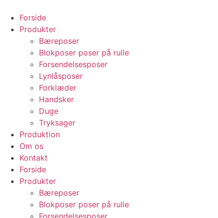
Videre
til
Forside
indhold
Produkter
Bæreposer
Blokposer poser på rulle
Forsendelsesposer
Lynlåsposer
Forklæder
Handsker
Duge
Tryksager
Produktion
Om os
Kontakt
Forside
Produkter
Bæreposer
Blokposer poser på rulle
Forsendelsesposer